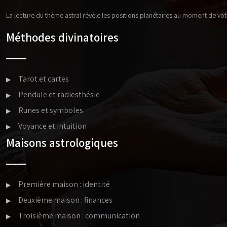
La lecture du thème astral révèle les positions planétaires au moment de vo
Méthodes divinatoires
Tarot et cartes
Pendule et radiesthésie
Runes et symboles
Voyance et intuition
Maisons astrologiques
Première maison : identité
Deuxième maison : finances
Troisième maison : communication