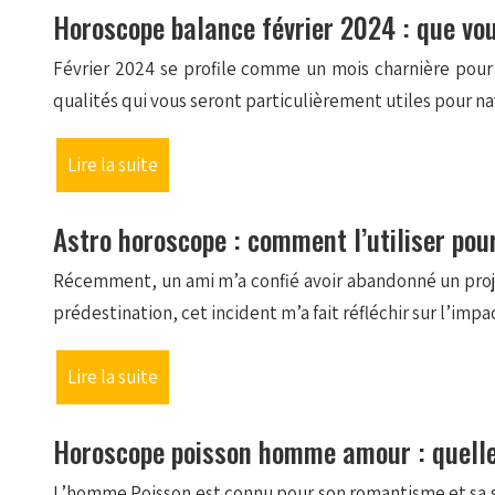
Horoscope balance février 2024 : que vou
Février 2024 se profile comme un mois charnière pour v
qualités qui vous seront particulièrement utiles pour n
Lire la suite
Astro horoscope : comment l’utiliser pou
Récemment, un ami m’a confié avoir abandonné un projet
prédestination, cet incident m’a fait réfléchir sur l’imp
Lire la suite
Horoscope poisson homme amour : quelles 
L’homme Poisson est connu pour son romantisme et sa se