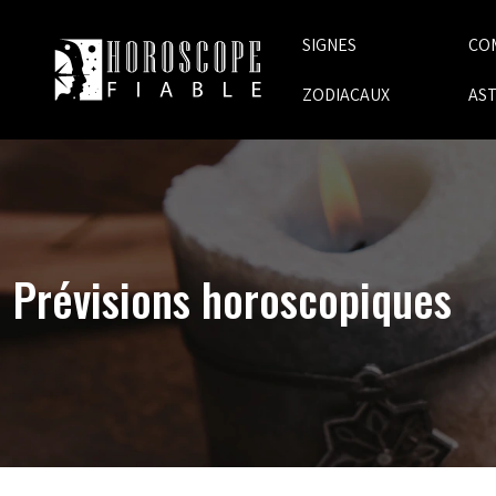
SIGNES
CO
ZODIACAUX
AS
Prévisions horoscopiques