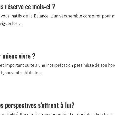
s réserve ce mois-ci ?
ous, natifs de la Balance. L’univers semble conspirer pour me
aviguer les…
r mieux vivre ?
 important suite à une interprétation pessimiste de son horos
act, souvent subtil, de…
perspectives s’offrent à lui?
nsibilité. Il aspire à un amour profond et durable, cherchant 