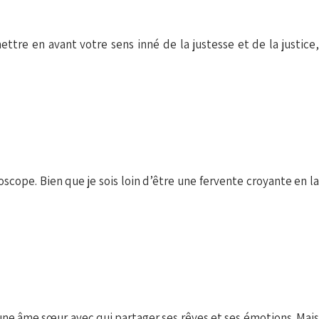
ttre en avant votre sens inné de la justesse et de la justice,
cope. Bien que je sois loin d’être une fervente croyante en la
une âme sœur avec qui partager ses rêves et ses émotions. Mais