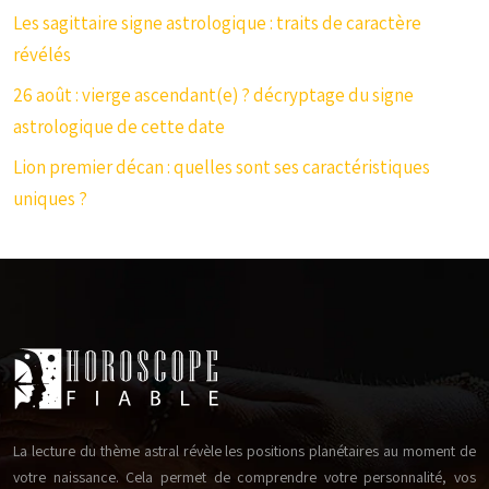
Les sagittaire signe astrologique : traits de caractère
révélés
26 août : vierge ascendant(e) ? décryptage du signe
astrologique de cette date
Lion premier décan : quelles sont ses caractéristiques
uniques ?
La lecture du thème astral révèle les positions planétaires au moment de
votre naissance. Cela permet de comprendre votre personnalité, vos