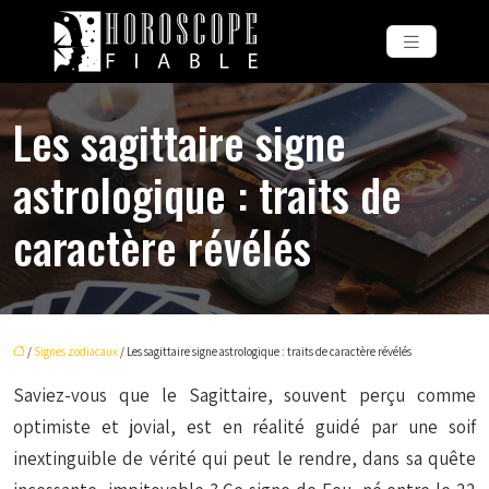
Les sagittaire signe
astrologique : traits de
caractère révélés
/
Signes zodiacaux
/ Les sagittaire signe astrologique : traits de caractère révélés
Saviez-vous que le Sagittaire, souvent perçu comme
optimiste et jovial, est en réalité guidé par une soif
inextinguible de vérité qui peut le rendre, dans sa quête