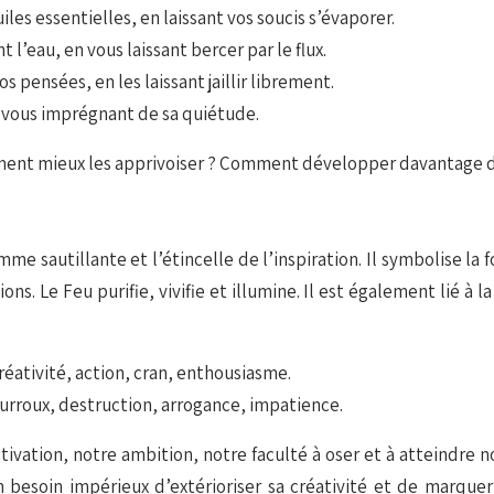
les essentielles, en laissant vos soucis s’évaporer.
l’eau, en vous laissant bercer par le flux.
s pensées, en les laissant jaillir librement.
en vous imprégnant de sa quiétude.
ment mieux les apprivoiser ? Comment développer davantage de 
mme sautillante et l’étincelle de l’inspiration. Il symbolise la fo
tions. Le Feu purifie, vivifie et illumine. Il est également lié
éativité, action, cran, enthousiasme.
ourroux, destruction, arrogance, impatience.
motivation, notre ambition, notre faculté à oser et à atteindre
 besoin impérieux d’extérioriser sa créativité et de marque