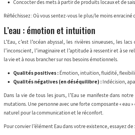
Concocter des mets à partir de produits locaux et de sa
Réfléchissez : Où vous sentez-vous le plus/le moins enraciné
L’eau : émotion et intuition
L’Eau, c’est l’océan abyssal, les rivières sinueuses, les lacs
l’inconscient, l’imaginaire et l’aptitude à ressentir et à se re
la vie et à nous brancher sur nos besoins émotionnels.
Qualités positives :
Émotion, intuition, fluidité, flexibi
Qualités négatives (en déséquilibre) :
Indécision, ap
Dans la vie de tous les jours, l’Eau se manifeste dans notr
mutations. Une personne avec une forte composante « eau » es
naturel pour la communication et le réconfort.
Pour convier l’élément Eau dans votre existence, essayez de :