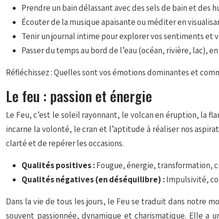
Prendre un bain délassant avec des sels de bain et des hui
Écouter de la musique apaisante ou méditer en visualisant 
Tenir un journal intime pour explorer vos sentiments et vo
Passer du temps au bord de l’eau (océan, rivière, lac), 
Réfléchissez : Quelles sont vos émotions dominantes et com
Le feu : passion et énergie
Le Feu, c’est le soleil rayonnant, le volcan en éruption, la fla
incarne la volonté, le cran et l’aptitude à réaliser nos aspira
clarté et de repérer les occasions.
Qualités positives :
Fougue, énergie, transformation, cr
Qualités négatives (en déséquilibre) :
Impulsivité, c
Dans la vie de tous les jours, le Feu se traduit dans notre 
souvent passionnée, dynamique et charismatique. Elle a un