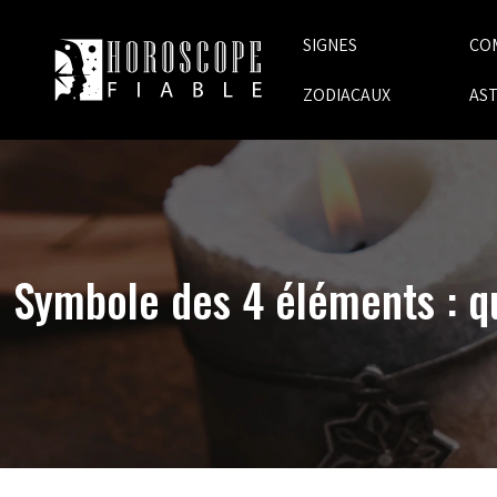
SIGNES
CO
ZODIACAUX
AS
Symbole des 4 éléments : que