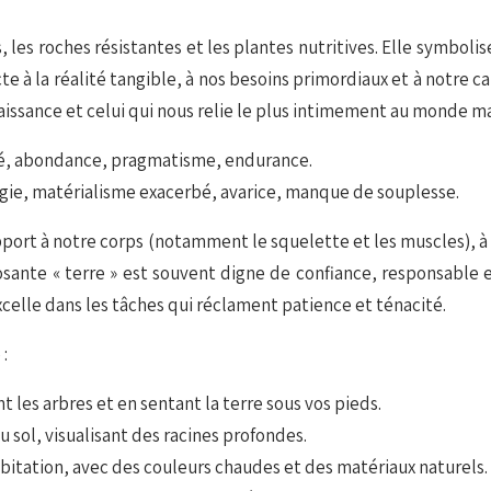
les roches résistantes et les plantes nutritives. Elle symbolise l
te à la réalité tangible, à nos besoins primordiaux et à notre 
naissance et celui qui nous relie le plus intimement au monde ma
ité, abondance, pragmatisme, endurance.
rgie, matérialisme exacerbé, avarice, manque de souplesse.
apport à notre corps (notamment le squelette et les muscles), à
ante « terre » est souvent digne de confiance, responsable et
celle dans les tâches qui réclament patience et ténacité.
:
 les arbres et en sentant la terre sous vos pieds.
u sol, visualisant des racines profondes.
bitation, avec des couleurs chaudes et des matériaux naturels.