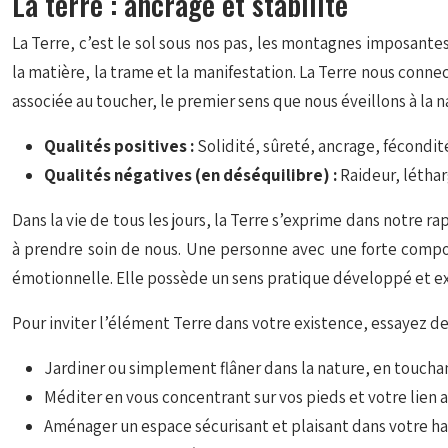
La terre : ancrage et stabilité
La Terre, c’est le sol sous nos pas, les montagnes imposantes, 
la matière, la trame et la manifestation. La Terre nous connec
associée au toucher, le premier sens que nous éveillons à la 
Qualités positives :
Solidité, sûreté, ancrage, fécond
Qualités négatives (en déséquilibre) :
Raideur, létha
Dans la vie de tous les jours, la Terre s’exprime dans notre r
à prendre soin de nous. Une personne avec une forte compos
émotionnelle. Elle possède un sens pratique développé et ex
Pour inviter l’élément Terre dans votre existence, essayez de 
Jardiner ou simplement flâner dans la nature, en touchant
Méditer en vous concentrant sur vos pieds et votre lien a
Aménager un espace sécurisant et plaisant dans votre ha