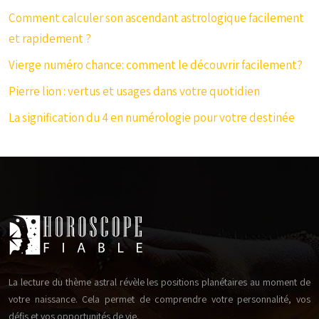
Comment calculer son ascendant astrologique facilement
et rapidement ?
Vierge numéro chance: comment le découvrir facilement?
Pierre lion : vertus et usages dans votre quotidien
La signification du 4 en numérologie pour votre destinée
La lecture du thème astral révèle les positions planétaires au moment de
votre naissance. Cela permet de comprendre votre personnalité, vos
défis et vos opportunités de vie.