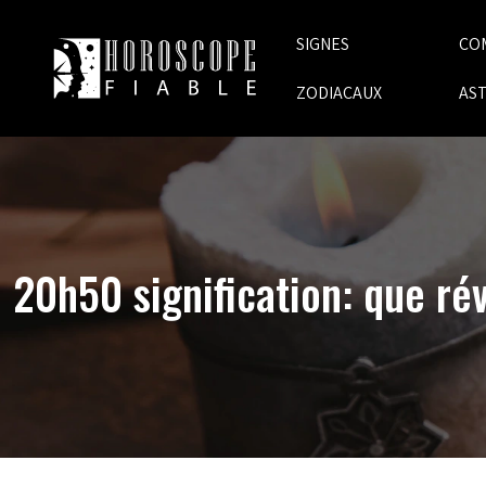
SIGNES
CO
ZODIACAUX
AS
20h50 signification: que ré